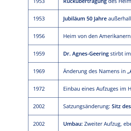
1953
Rückübertragung
des Heim
1953
Jubiläum 50 Jahre
außerhal
1956
Heim von den Amerikanern
1959
Dr. Agnes-Geering
stirbt im
1969
Änderung des Namens in
„
1972
Einbau eines Aufzuges im 
2002
Satzungsänderung:
Sitz de
2002
Umbau:
Zweiter Aufzug, eb